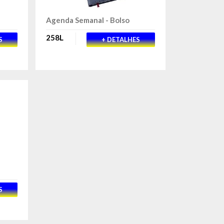
Agenda Semanal - Bolso
258L
S
+ DETALHES
S