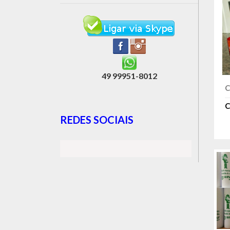
49 99951-8012
C
C
REDES SOCIAIS