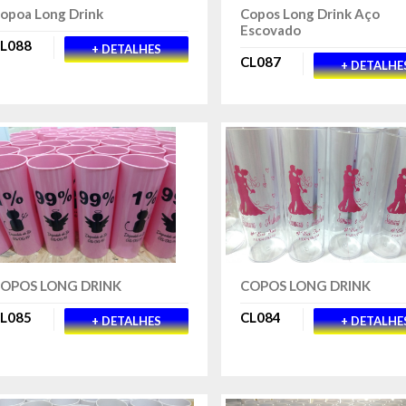
opoa Long Drink
Copos Long Drink Aço
Escovado
L088
+ DETALHES
CL087
+ DETALHE
OPOS LONG DRINK
COPOS LONG DRINK
L085
CL084
+ DETALHES
+ DETALHE