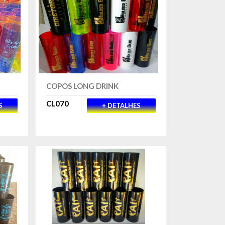
COPOS LONG DRINK
CL070
S
+ DETALHES