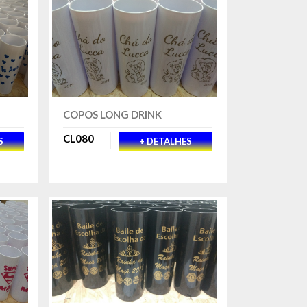
COPOS LONG DRINK
CL080
S
+ DETALHES