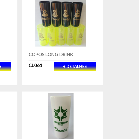
COPOS LONG DRINK
CL061
S
+ DETALHES