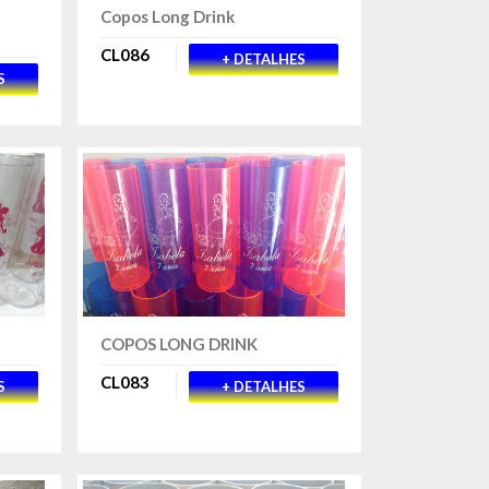
Copos Long Drink
CL086
+ DETALHES
S
COPOS LONG DRINK
CL083
S
+ DETALHES