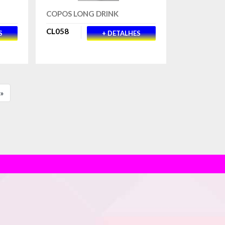
COPOS LONG DRINK
CL058
S
+ DETALHES
»»